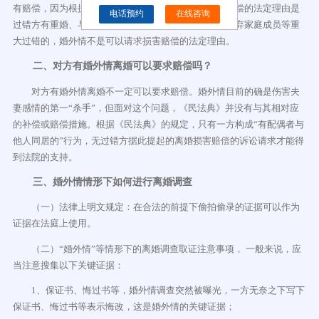
有赔偿，因为根据《民法典》无过错方有权请求损害赔偿的法定理由是
电话预约
在线咨询
过错方有重婚、与他人同居、实施家庭暴力、虐待、遗弃家庭成员等重
大过错的，婚外情不是可以请求损害赔偿的法定理由。
二、对方有婚外情离婚可以要求赔偿吗？
对方有婚外情离婚不一定可以要求赔偿。婚外情目前的确是伤害夫
妻感情的第一“杀手”，但面对这个问题，《民法典》并没有与其相对应
的补偿或赔偿措施。根据《民法典》的规定，只有一方构成“有配偶者与
他人同居的”行为，无过错方据此提起的离婚损害赔偿的诉讼请求才能得
到法院的支持。
三、婚外情情形下如何进行离婚调查
（一）法律上明文规定：在合法的前提下偷拍偷录的证据可以作为
证据在法庭上使用。
（二）“婚外情”等情形下的离婚调查取证注意事项， 一般来说，应
当注意搜集以下关键证据：
1、保证书、悔过书等，婚外情调查突然被曝光，一方无奈之下写下
保证书、悔过书等表示悔改，这是婚外情的关键证据；