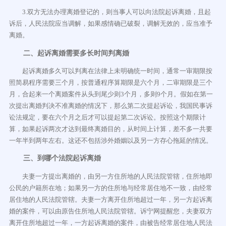
3.双方无法办理离婚登记的，则当事人可以向法院起诉离婚，且起
诉后，人民法院应当调解，如果感情确已破裂，调解无效的，应当准予
离婚。
二、起诉离婚需要多长时间判离婚
起诉离婚多久可以判离在法律上未明确统一时间，通常一审期限按
照简易程序需要三个月，按普通程序算期限是六个月，二审期限是三个
月，合起来一个离婚案件从头到尾少则3个月，多则9个月。假如在第一
次提出离婚判决不准离婚的情况下，那么第二次提起诉讼，我国民事诉
讼法规定，要在六个月之后才可以提起第二次诉讼。按照这个期限计
算，如果起诉两次才达到最终离婚目的，从时间上计算，差不多一共要
一年半到两年左右。这还不包括涉外婚姻以及另一方存心拖延的情况。
三、到哪个法院起诉离婚
夫妻一方提出离婚的，由另一方住所地的人民法院管辖，住所地即
公民的户籍所在地；如果另一方的住所地与经常居住地不一致，由经常
居住地的人民法院管辖。夫妻一方离开住所地超过一年，另一方起诉离
婚的案件，可以由原告住所地人民法院管辖。诉宁网提醒您，夫妻双方
离开住所地超过一年，一方起诉离婚的案件，由被告经常居住地人民法